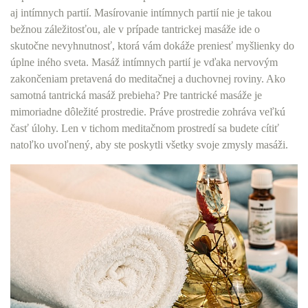
aj intímnych partií. Masírovanie intímnych partií nie je takou
bežnou záležitosťou, ale v prípade tantrickej masáže ide o
skutočne nevyhnutnosť, ktorá vám dokáže preniesť myšlienky do
úplne iného sveta. Masáž intímnych partií je vďaka nervovým
zakončeniam pretavená do meditačnej a duchovnej roviny. Ako
samotná tantrická masáž prebieha?
Pre tantrické masáže je
mimoriadne dôležité prostredie. Práve prostredie zohráva veľkú
časť úlohy. Len v tichom meditačnom prostredí sa budete cítiť
natoľko uvoľnený, aby ste poskytli všetky svoje zmysly masáži.