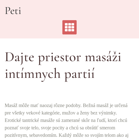
Skip
Peti
to
content
Dajte priestor masáži
intímnych partií
Masáž môže mať naozaj rôzne podoby. Bežná masáž je určená
pre všetky vekové kategórie, mužov a ženy bez výnimky.
Erotické tantrické masáže sú zamerané skôr na ľudí, ktorí chcú
poznať svoje telo, svoje pocity a chcú sa obrátiť smerom
pozitívnym, sebavedomím. Každý môže so svojím telom ako aj