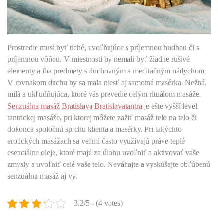
Prostredie musí byť tiché, uvoľňujúce s príjemnou hudbou či s
príjemnou vôňou. V miestnosti by nemali byť žiadne rušivé
elementy a iba predmety s duchovným a meditačným nádychom.
V rovnakom duchu by sa mala niesť aj samotná masérka. Nežná,
milá a ukľudňujúca, ktoré vás prevedie celým rituálom masáže.
Senzuálna masáž Bratislava Bratislavatantra
je ešte vyšší level
tantrickej masáže, pri ktorej môžete zažiť masáž telo na telo či
dokonca spoločnú sprchu klienta a masérky. Pri takýchto
erotických masážach sa veľmi často využívajú práve teplé
esenciálne oleje, ktoré majú za úlohu uvoľniť a aktivovať vaše
zmysly a uvoľniť celé vaše telo.
Neváhajte a vyskúšajte obľúbenú
senzuálnu masáž aj vy.
3.2/5 - (4 votes)