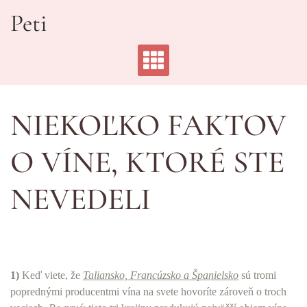
Skip
Peti
to
content
NIEKOĽKO FAKTOV
O VÍNE, KTORÉ STE
NEVEDELI
1)
Keď viete, že
Taliansko, Francúzsko a Španielsko
sú tromi
poprednými producentmi vína na svete hovoríte zároveň o troch