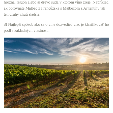
hrozna, región alebo aj drevo suda v ktorom víno zreje. Napríklad
ak porovnáte Malbec z Francúzska s Malbecom z Argentíny tak
ten druhý chutí sladšie.
3)
Najlepší spôsob ako sa o víne dozvedieť viac je klasifikovať ho
podľa základných vlastností: