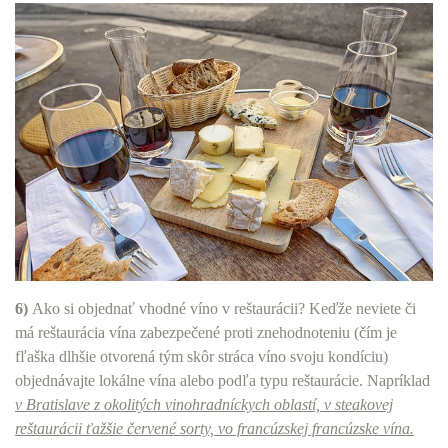
6)
Ako si objednať vhodné víno v reštaurácii? Keďže neviete či
má reštaurácia vína zabezpečené proti znehodnoteniu (čím je
fľaška dlhšie otvorená tým skôr stráca víno svoju kondíciu)
objednávajte lokálne vína alebo podľa typu reštaurácie. Napríklad
v Bratislave z okolitých vinohradníckych oblastí, v steakovej
reštaurácii ťažšie červené sorty, vo francúzskej francúzske vína.