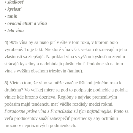
•
sladkosť
•
kyslosť
•
tanín
•
ovocná chuť a vôňa
•
telo vína
4)
90% vína by sa malo piť v ešte v tom roku, v ktorom bolo
vyrobené. To je fakt. Niektoré vína však vekom dozrievajú a jeho
vlastnosti sa zlepšujú. Napríklad vína s vyššou kyslosťou zrením
strácajú kyseliny a nadobúdajú plnšiu chuť. Podobne sú na tom
vína s vyšším obsahom trieslovín (tanínu).
5)
Viete o tom, že víno sa môže značne líšiť od jedného roka k
druhému? Vo veľkej miere sa pod to podpisuje podnebie a poloha
vinice kde hrozno dozrieva. Regióny s najviac premenlivým
počasím majú tendenciu mať väčšie rozdiely medzi rokmi.
Paradoxne práve vína z Francúzska sú tým najznámejšie.
Preto sa
veľa producentov snaží zabezpečiť prostriedky aby ochránili
hrozno v nepriaznivých podmienkach.