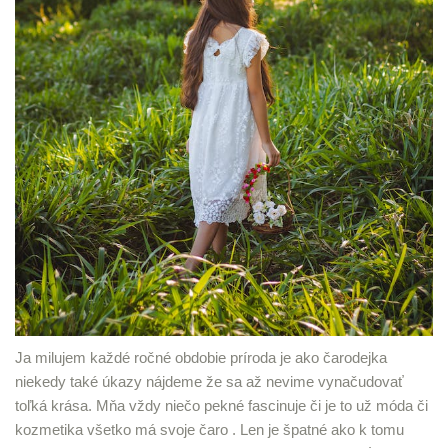
Ja milujem každé ročné obdobie príroda je ako čarodejka
niekedy také úkazy nájdeme že sa až nevime vynačudovať
toľká krása. Mňa vždy niečo pekné fascinuje či je to už móda či
kozmetika všetko má svoje čaro . Len je špatné ako k tomu