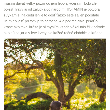
musím dávať veľký pozor čo jem lebo aj včera mi bolo zle
bolesť hlavy aj od žalúdka čo narobím HISTAMIN je potvora
zvykám si na diétu len je to dosť ťažko ešte sa len podstate
učím čo jesť pri tom je to náročné. Ale poďme ďalej písať o
kráse ako takej krása je si myslím všade vôkol nás či v prírode
ako sú na jar a v lete kvety ale každé ročné obdobie je krásne.