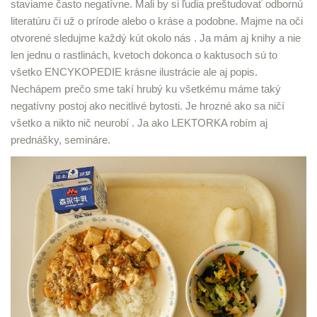
staviame často negatívne. Mali by si ľudia preštudovať odbornú
literatúru či už o prírode alebo o kráse a podobne. Majme na oči
otvorené sledujme každý kút okolo nás . Ja mám aj knihy a nie
len jednu o rastlinách, kvetoch dokonca o kaktusoch sú to
všetko ENCYKOPEDIE krásne ilustrácie ale aj popis.
Nechápem prečo sme takí hrubý ku všetkému máme taký
negatívny postoj ako necitlivé bytosti. Je hrozné ako sa ničí
všetko a nikto nič neurobí . Ja ako LEKTORKA robím aj
prednášky, semináre.