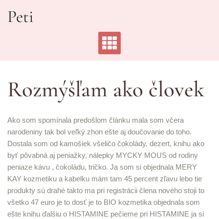
Skip
Peti
to
content
Rozmýšľam ako človek
Ako som spomínala predošlom článku mala som včera
narodeniny tak bol veľký zhon ešte aj doučovanie do toho.
Dostala som od kamošiek všeličo čokolády, dezert, knihu ako
byť pôvabná aj peniažky, nálepky MYCKY MOUS od rodiny
peniaze kávu , čokoládu, tričko. Ja som si objednala MERY
KAY kozmetiku a kabelku mám tam 45 percent zľavu lebo tie
produkty sú drahé takto ma pri registrácii člena nového stoji to
všetko 47 euro je to dosť je to BIO kozmetika objednala som
ešte knihu ďalšiu o HISTAMINE pečieme pri HISTAMINE ja si