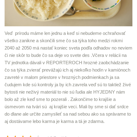
Veď prírodu máme len jednu a keď si nebudeme ochraňovať
všetko zanikne a skončili sme čo sa týka toho medzi rokmi
2040 až 2050 má nastať koniec sveta podľa odhadov no neviem
či nie skôr to bude čo sa deje vo svete des .Včera v relácii na
TV jednotka dávali v REPORTEROCH hrozné zaobchádzanie
čo sa týka zvierať prevážajú ich aj niekoľko hodín v kamiónoch
zavreté v malom priestore v hrozných podmienkach ja sa
čudujem kde sú kontroly ja by ich zavrela veď sú to taktiež živé
bytosti nie neživý materiál to nie sú ľudia ale HYJEDNY nám
bolo až zle keď sme to pozerali . Zakončime to krajšie a
úsmevom na tvári sú aj krajšie veci. Mali by sme si dať srdce
do dlane ale určite zamyslieť sa nad sebou ako sa správame to
aj dostávame lebo karma je karma a tá je zdarma.