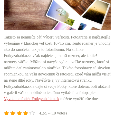
Takisto sa nemusíte báť výberu veľkosti. Fotografie si najčastejšie
vyberáme v klasickej veľkosti 10×15 cm. Tento rozmer je vhodný
ako do rámčeka, tak je to fotoalbumu. Na stránke
Fotkyzababku.sk však nájdete aj menší rozmer, ale taktiež
rozmery väčšie. Môžete si navyše vybrať veľké rozmery, ktoré si
môžete dať zarámovať do rámčeka. Takéto fotoobrazy sú skvelou
spomienkou na vašu dovolenku či ratolesti, ktoré vám môžu visieť
na stene dlhé roky. Navštívte aj vy internetovú stránku
Fotkyzababku.sk a dajte si svoje Fotky, ktoré doteraz boli uložené
v galérii vášho mobilného telefónu vytlačiť na fotopapier.
Vyvolanie fotiek Fotkyzababku.sk
môžete využiť ešte dnes.
4.2/5 - (19 votes)